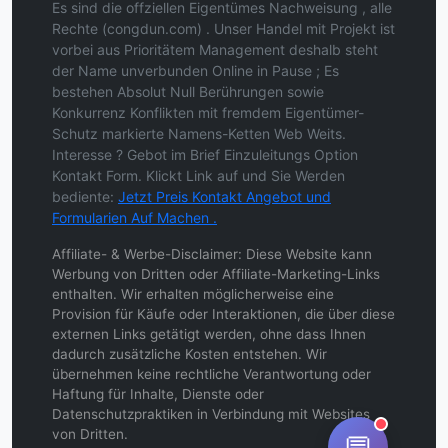
Es sind die offziellen Eigentümes Nachweisung , alle
Rechte (congdun.com) . Unser Handel mit Projekt ist
vorbei aus Prioritätem Management deshalb steht
der Name unverbunden Online in Pause ; Es
bestehen Absolut Null Berührungen sowie
Konkurrenz Konflikten mit fremdem Eigentümer-
Schutz markierte Namens-Ketten Web Weits.
Interesse ? Gebot im Brief Einzuleitungs Option
Kontakt Form. Klickt Link auf und Sie Werden
bediente:
Jetzt Preis Kontakt Angebot und
Formularien Auf Machen .
Affiliate- & Werbe-Disclaimer: Diese Website kann
Werbung von Dritten oder Affiliate-Marketing-Links
enthalten. Wir erhalten möglicherweise eine
Provision für Käufe oder Interaktionen, die über diese
externen Links getätigt werden, ohne dass Ihnen
dadurch zusätzliche Kosten entstehen. Wir
übernehmen keine rechtliche Verantwortung oder
Haftung für Inhalte, Dienste oder
Datenschutzpraktiken in Verbindung mit Websites
von Dritten.
💬