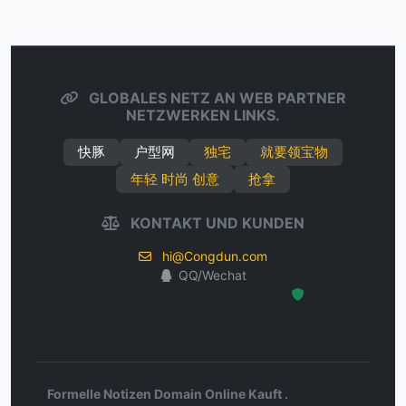
GLOBALES NETZ AN WEB PARTNER
NETZWERKEN LINKS.
快豚
户型网
独宅
就要领宝物
年轻 时尚 创意
抢拿
KONTAKT UND KUNDEN
hi@Congdun.com
QQ/Wechat
Hosted Protected Environment
Formelle Notizen Domain Online Kauft .