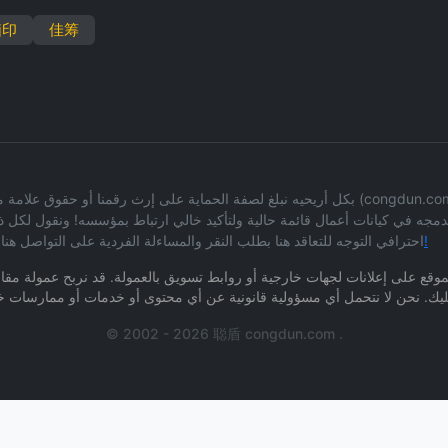
脑印
佳筹
بكل أريحيه نبلغ لصفة الحماية على إرث رقمنا أو حقوق علامة ملكية للمعلومات على أساس غير مد
ا لدمجه في كيانات أعمال قائمة حالية ولتأكيد خالي ارتباط بمؤسسه! ونقول 
صفحة طلب العطاء وبدأ التواصل المكتوب!
احترافي التوجه للتعاقد هنا بطلب النقر والمساءلة الفردية على التواصل هنا
لموقع على إعلانات لجهات خارجية أو روابط تسويق بالعمولة. قد نربح عمولة مقاب
© 2002 - 2026 聪盾 congdun.com .