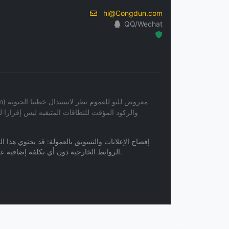
hi@Congdun.com
QQ/Wechat
Hosted Protected Environment
والركود المؤقت للنطاقات المتبقيه ليس إقرار
إفصاح الإعلانات والتسويق بالعمولة: قد يحتوي هذا ا
الروابط الخارجية دون أي تكلفة إضافية عليك. نحن لا نتحمل أي مسؤولية قانونية عن أي محتوى أو خدمات أو ممارسات خصوصية مرتبطة بمواقع الويب الخاصة بجهات خارجية.