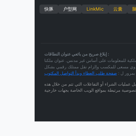
快豚
户型网
LinkMic
云囊
إبلاغ صريح من بائعي عنوان النطاقات :
نس. عنوان ملكنا (congdun.com) معروض للتو للعموم نظر لاستبدال خطتنا الحيوية
لكل ذوي مسعى للمكسب وإلزام نقل ممتلك رقمي بشكل
 بمرور ل :
ل عمليات الشراء أو التفاعلات التي تتم من خلال هذه