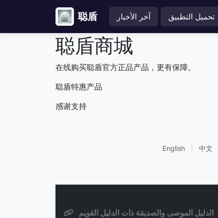
聪盾
تحميل التطبيق
آخر الأخبار
聪盾商城
在线购买聪盾官方正品产品，更有保障。
聪盾特惠产品
感谢支持
English
|
中文
الدليل الموصى والصديقة ذات الدليل القويم